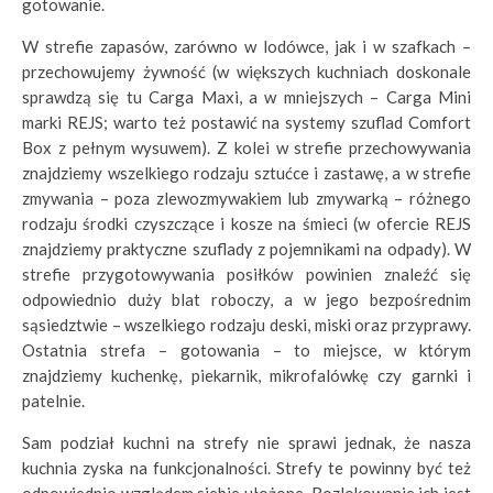
gotowanie.
W strefie zapasów, zarówno w lodówce, jak i w szafkach –
przechowujemy żywność (w większych kuchniach doskonale
sprawdzą się tu Carga Maxi, a w mniejszych – Carga Mini
marki REJS; warto też postawić na systemy szuflad Comfort
Box z pełnym wysuwem). Z kolei w strefie przechowywania
znajdziemy wszelkiego rodzaju sztućce i zastawę, a w strefie
zmywania – poza zlewozmywakiem lub zmywarką – różnego
rodzaju środki czyszczące i kosze na śmieci (w ofercie REJS
znajdziemy praktyczne szuflady z pojemnikami na odpady). W
strefie przygotowywania posiłków powinien znaleźć się
odpowiednio duży blat roboczy, a w jego bezpośrednim
sąsiedztwie – wszelkiego rodzaju deski, miski oraz przyprawy.
Ostatnia strefa – gotowania – to miejsce, w którym
znajdziemy kuchenkę, piekarnik, mikrofalówkę czy garnki i
patelnie.
Sam podział kuchni na strefy nie sprawi jednak, że nasza
kuchnia zyska na funkcjonalności. Strefy te powinny być też