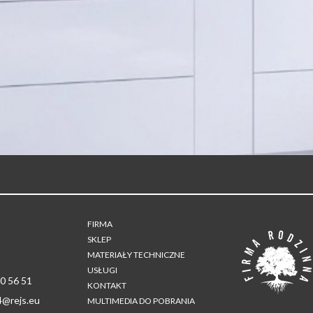
FIRMA
SKLEP
MATERIAŁY TECHNICZNE
USŁUGI
0 56 51
KONTAKT
4@rejs.eu
MULTIMEDIA DO POBRANIA