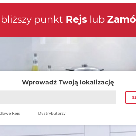
jbliższy punkt
Rejs
lub
Zamó
Wprowadź Twoją lokalizację
dlowe Rejs
Dystrybutorzy