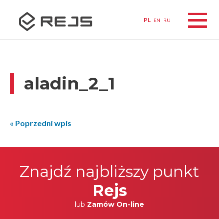
PL
EN
RU
aladin_2_1
« Poprzedni wpis
Znajdź najbliższy punkt
Rejs
lub
Zamów On-line