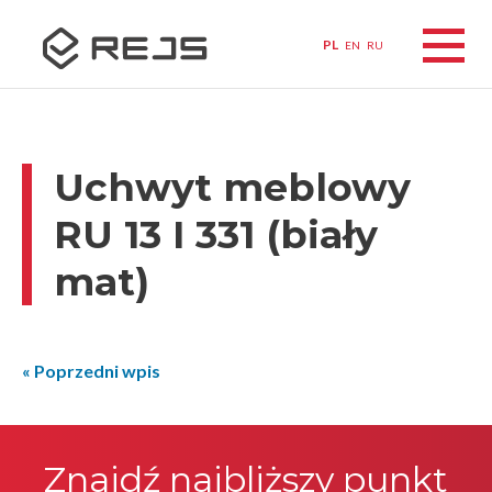
PL
EN
RU
Uchwyt meblowy
RU 13 I 331 (biały
mat)
« Poprzedni wpis
Znajdź najbliższy punkt